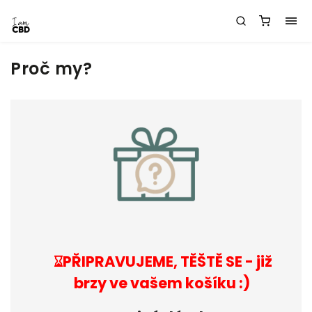
Proč my?
⌛︎PŘIPRAVUJEME, TĚŠTĚ SE
- již
brzy ve vašem košíku :)