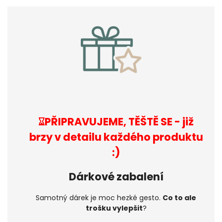
⌛︎PŘIPRAVUJEME, TĚŠTĚ SE - již
brzy v detailu každého produktu
:)
Dárkové zabalení
Samotný dárek je moc hezké gesto.
Co to ale
trošku vylepšit
?