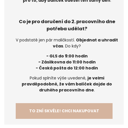
pro to, aby balíček odešel ten samý den
.
Co je pro doručení do 2. pracovního dne
potřeba udělat?
V podstatě jen pár maličkostí.
Objednat a uhradit
včas
. Do kdy?
- GLS do 9:00 hodin
- Zásilkovna do 11:00 hodin
- Česká pošta do 12:00 hodin
Pokud splníte výše uvedené,
je velmi
pravděpodobné, že vám balíček dojde do
druhého pracovního dne
.
TO ZNÍ SKVĚLE! CHCI NAKUPOVAT