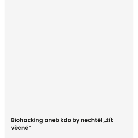
Biohacking aneb kdo by nechtěl „žít
věčně“