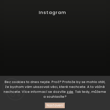
Instagram
Bez cookies to dnes nejde. Proč? Protože by se mohlo stát,
že bychom vám ukazovali věci, které nechcete. A to vážně
Sledovat na Instagramu
nechcete. Více informací se dozvíte
zde
. Tak tedy, můžeme
a souhlasíte?
Copyright 2026
I am CBD
. Všechna práva vyhrazena.
Nastavení