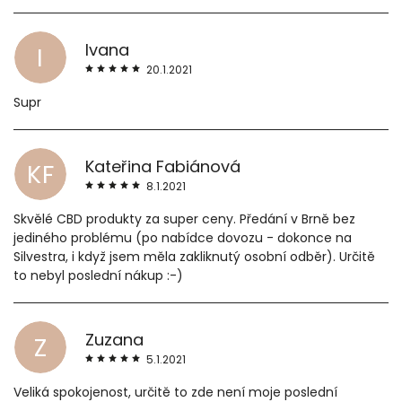
Ivana
I
20.1.2021
Supr
Kateřina Fabiánová
KF
8.1.2021
Skvělé CBD produkty za super ceny. Předání v Brně bez
jediného problému (po nabídce dovozu - dokonce na
Silvestra, i když jsem měla zakliknutý osobní odběr). Určitě
to nebyl poslední nákup :-)
Zuzana
Z
5.1.2021
Veliká spokojenost, určitě to zde není moje poslední