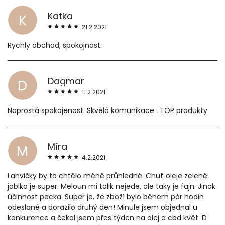
Katka
K
21.2.2021
Rychly obchod, spokojnost.
Dagmar
D
11.2.2021
Naprostá spokojenost. Skvělá komunikace . TOP produkty
Míra
M
4.2.2021
Lahvičky by to chtělo méně průhledné. Chuť oleje zelené
jablko je super. Meloun mi tolik nejede, ale taky je fajn. Jinak
účinnost pecka. Super je, že zboží bylo během pár hodin
odeslané a dorazilo druhý den! Minule jsem objednal u
konkurence a čekal jsem přes týden na olej a cbd květ :D