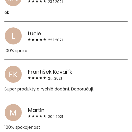
23.1.2021
ok
Lucie
L
22.1.2021
100% spoko
František Kovařík
FK
21.1.2021
Super produkty a rychlé dodání. Doporučuji.
Martin
M
20.1.2021
100% spokojenost