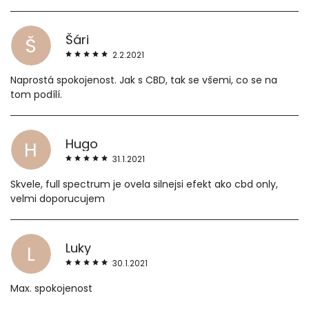
Šári
Š
2.2.2021
Naprostá spokojenost. Jak s CBD, tak se všemi, co se na
tom podílí.
Hugo
H
31.1.2021
Skvele, full spectrum je ovela silnejsi efekt ako cbd only,
velmi doporucujem
Luky
L
30.1.2021
Max. spokojenost