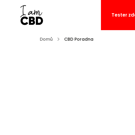
Tester z
Domů
/
CBD Poradna